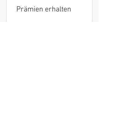
Prämien erhalten
Flexible Prämie
30 Coins = 1 € Rabatt
QUICKLINKS
DATENSCHUTZ
IMPRESSUM
KONTAKT
SIGN UP NOW FOR MORE!